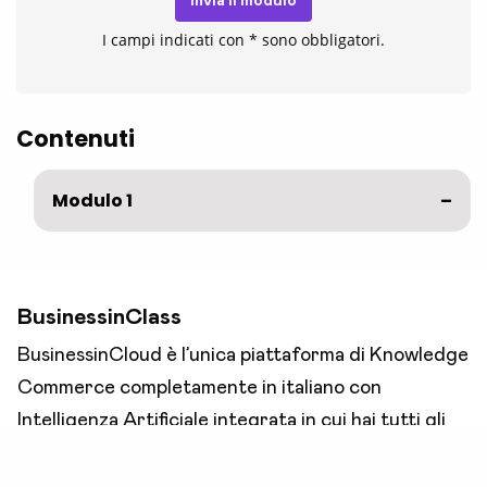
Invia il modulo
I campi indicati con * sono obbligatori.
Contenuti
Modulo 1
BusinessinClass
BusinessinCloud è l’unica piattaforma di Knowledge
Commerce completamente in italiano con
Intelligenza Artificiale integrata in cui hai tutti gli
strumenti per promuovere, vendere ed erogare
corsi, consulenze, membership online.