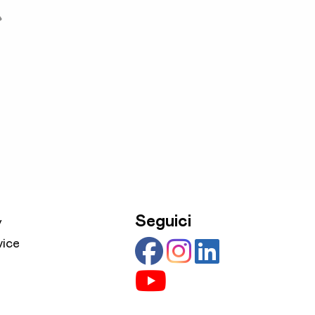
Seguici
y
vice