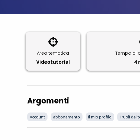
Area tematica
Tempo di 
Videotutorial
4 
Argomenti
Account
abbonamento
il mio profilo
i ruoli del