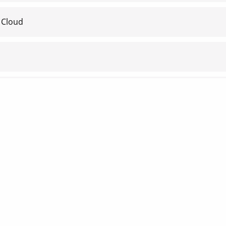
 Cloud
 tuo abbonamento a BusinessinCloud
Privacy Polic
Terms of ser
Blog