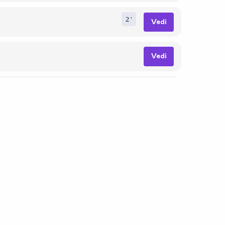
2
 '
Vedi
Vedi
Vedi
Seguici
y
vice