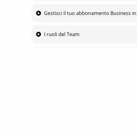
Gestisci il tuo abbonamento Business in
I ruoli del Team
Cambia il tuo sistema di pagamento del
BusinessinClass
BusinessinCloud è l’unica piattaforma di
Knowledge Commerce completamente in
italiano con Intelligenza Artificiale integrata
in cui hai tutti gli strumenti per promuovere,