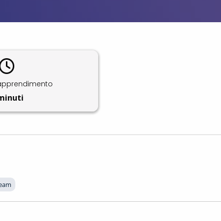
apprendimento
minuti
 team