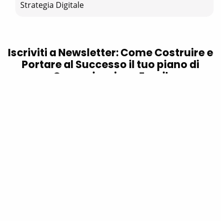
Strategia Digitale
Iscriviti a
Newsletter: Come Costruire e
Portare al Successo il tuo piano di
Comunicazione Email
Abbonamento
Business in
Cloud
Academy
Abbonamento
96,38 €